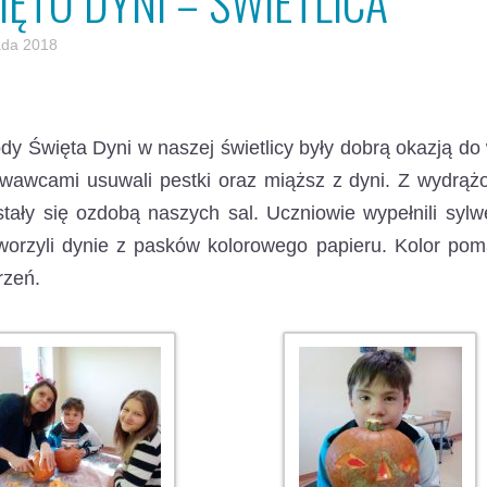
IĘTO DYNI – ŚWIETLICA
pada 2018
y Święta Dyni w naszej świetlicy były dobrą okazją do 
wawcami usuwali pestki oraz miąższ z dyni. Z wydrąż
stały się ozdobą naszych sal. Uczniowie wypełnili sy
tworzyli dynie z pasków kolorowego papieru. Kolor po
rzeń.