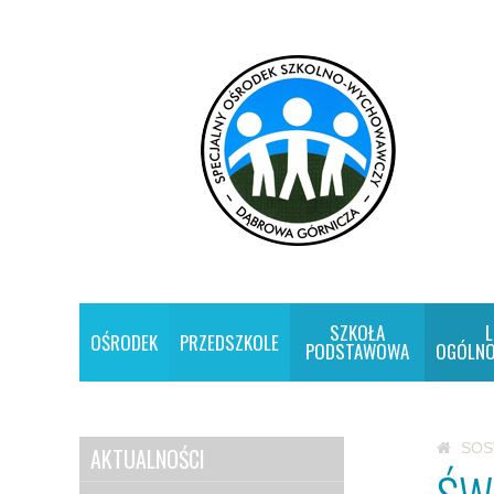
SZKOŁA
L
OŚRODEK
PRZEDSZKOLE
PODSTAWOWA
OGÓLNO
SO
AKTUALNOŚCI