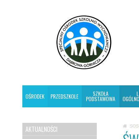
SZKOŁA
L
OŚRODEK
PRZEDSZKOLE
PODSTAWOWA
OGÓLNO
SO
AKTUALNOŚCI