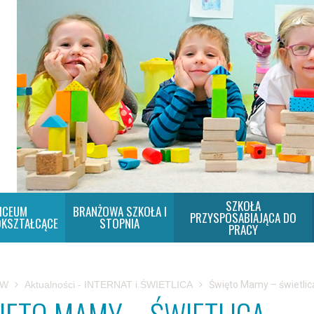
SZKOŁA
ICEUM
BRANŻOWA SZKOŁA I
PRZYSPOSABIAJĄCA DO
KSZTAŁCĄCE
STOPNIA
PRACY
SW
Aktualności - INTERNAT i ŚWIETLICA
Święto Mamy – świetlic