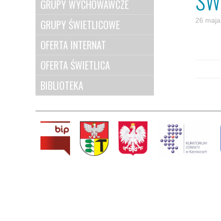
ŚW
GRUPY WYCHOWAWCZE
26 maja
GRUPY ŚWIETLICOWE
OFERTA INTERNAT
OFERTA ŚWIETLICA
BIBLIOTEKA