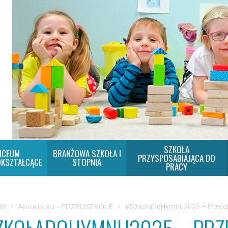
SZKOŁA
ICEUM
BRANŻOWA SZKOŁA I
PRZYSPOSABIAJĄCA DO
KSZTAŁCĄCE
STOPNIA
PRACY
SW
Aktualności - PRZEDSZKOLE
#SzkołaDoHymnu2025 – Przed