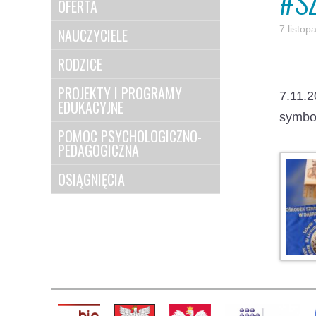
#S
OFERTA
7 listo
NAUCZYCIELE
RODZICE
PROJEKTY I PROGRAMY
7.11.
EDUKACYJNE
symbol
POMOC PSYCHOLOGICZNO-
PEDAGOGICZNA
OSIĄGNIĘCIA