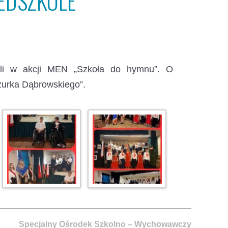
EDSZKOLE
yli w akcji MEN „Szkoła do hymnu”.
O
zurka Dąbrowskiego”.
Specjalny Ośrodek Szkolno – Wychowawczy