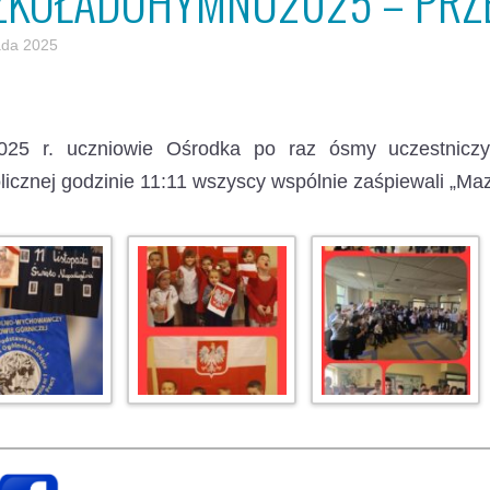
ZKOŁADOHYMNU2025 – PRZ
pada 2025
2025 r. uczniowie Ośrodka po raz ósmy uczestnicz
icznej godzinie 11:11 wszyscy wspólnie zaśpiewali „Ma