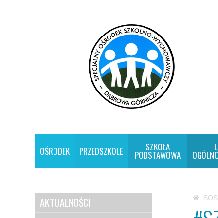
SZKOŁA
L
OŚRODEK
PRZEDSZKOLE
PODSTAWOWA
OGÓLNO
SO
AKTUALNOŚCI