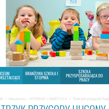
SZKOŁA
ICEUM
BRANŻOWA SZKOŁA I
PRZYSPOSABIAJĄCA DO
KSZTAŁCĄCE
STOPNIA
PRACY
SW
Aktualności - INTERNAT i ŚWIETLICA
Teatrzyk przygody Hug