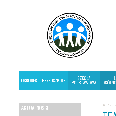
SZKOŁA
L
OŚRODEK
PRZEDSZKOLE
PODSTAWOWA
OGÓLNO
SO
AKTUALNOŚCI