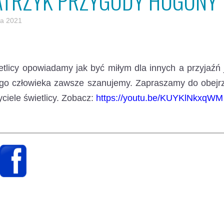
ATRZYK PRZYGODY HUGONY
ia 2021
tlicy opowiadamy jak być miłym dla innych a przyjaźń 
go człowieka zawsze szanujemy. Zapraszamy do obejrze
ciele świetlicy. Zobacz:
https://youtu.be/KUYKlNkxqWM