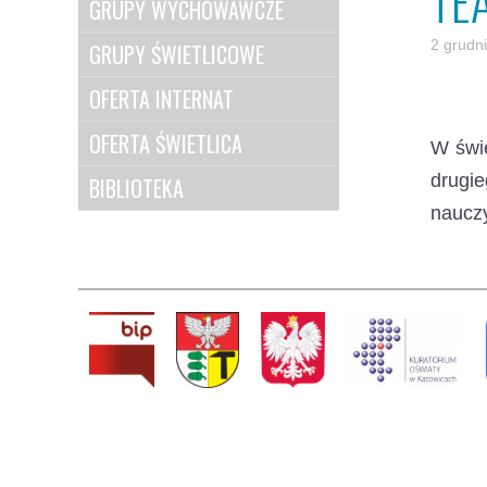
TE
GRUPY WYCHOWAWCZE
2 grudn
GRUPY ŚWIETLICOWE
OFERTA INTERNAT
OFERTA ŚWIETLICA
W świe
drugie
BIBLIOTEKA
nauczy