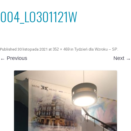
004_LO301121W
Published
30 listopada 2021
at
352 × 469
in
Tydzień dla Wzroku – SP
.
← Previous
Next →