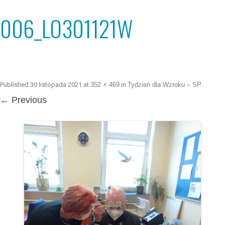
006_LO301121W
Published
30 listopada 2021
at
352 × 469
in
Tydzień dla Wzroku – SP
.
← Previous