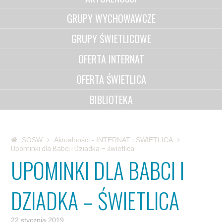
GRUPY WYCHOWAWCZE
GRUPY ŚWIETLICOWE
OFERTA INTERNAT
OFERTA ŚWIETLICA
BIBLIOTEKA
SOSW
Aktualności - INTERNAT i ŚWIETLICA
Upominki dla Babci i Dziadka – świetlica
UPOMINKI DLA BABCI I
DZIADKA – ŚWIETLICA
22 stycznia 2019