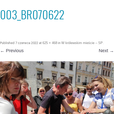
003_BR070622
Published
7 czerwca 2022
at
625 × 468
in
W królewskim mieście – SP
.
← Previous
Next →