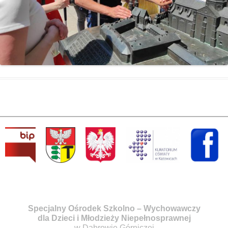
Specjalny Ośrodek Szkolno – Wychowawczy
dla Dzieci i Młodzieży Niepełnosprawnej
w Dąbrowie Górniczej