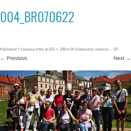
004_BR070622
Published
7 czerwca 2022
at
625 × 299
in
W królewskim mieście – SP
.
← Previous
Next →