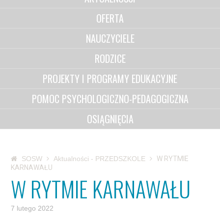
OFERTA
NAUCZYCIELE
RODZICE
PROJEKTY I PROGRAMY EDUKACYJNE
POMOC PSYCHOLOGICZNO-PEDAGOGICZNA
OSIĄGNIĘCIA
SOSW
Aktualności - PRZEDSZKOLE
W RYTMIE
KARNAWAŁU
W RYTMIE KARNAWAŁU
7 lutego 2022