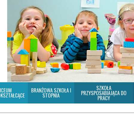
SZKOŁA
ICEUM
BRANŻOWA SZKOŁA I
PRZYSPOSABIAJĄCA DO
KSZTAŁCĄCE
STOPNIA
PRACY