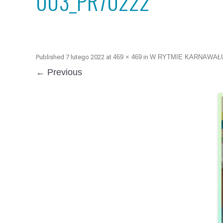
003_PR70222
Published
7 lutego 2022
at
469 × 469
in
W RYTMIE KARNAWAŁ
← Previous