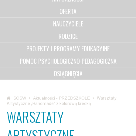
OFERTA
NAUCZYCIELE
RODZICE
PROJEKTY I PROGRAMY EDUKACYJNE
POMOC PSYCHOLOGICZNO-PEDAGOGICZNA
OSIĄGNIĘCIA
SOSW
Aktualności - PRZEDSZKOLE
Warsztaty
Artystyczne „Handmade” z kolorową kredką
WARSZTATY
ARTYSTYCZNE