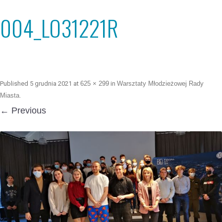
004_LO31221R
Published
5 grudnia 2021
at
625 × 299
in
Warsztaty Młodzieżowej Rady
Miasta
.
← Previous