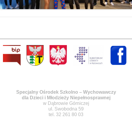
Specjalny Ośrodek Szkolno – Wychowawczy
dla Dzieci i Młodzieży Niepełnosprawnej
w Dąbrowie Górniczej
ul. Swobodna 59
tel. 32 261 80 03