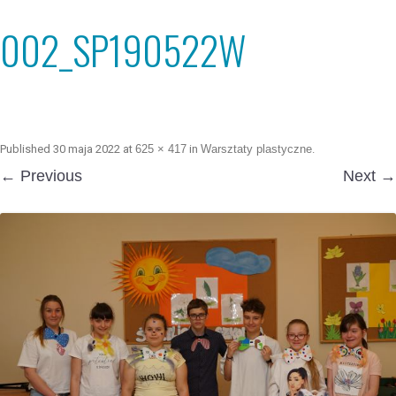
002_SP190522W
Published
30 maja 2022
at
625 × 417
in
Warsztaty plastyczne
.
← Previous
Next →