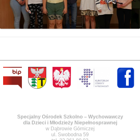
Specjalny Ośrodek Szkolno – Wychowawczy
dla Dzieci i Młodzieży Niepełnosprawnej
w Dąbrowie Górniczej
ul. Swobodna 59