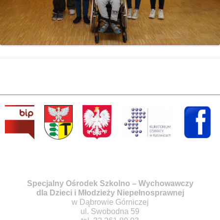
Specjalny Ośrodek Szkolno – Wychowawczy
dla Dzieci i Młodzieży Niepełnosprawnej
w Dąbrowie Górniczej
ul. Swobodna 59