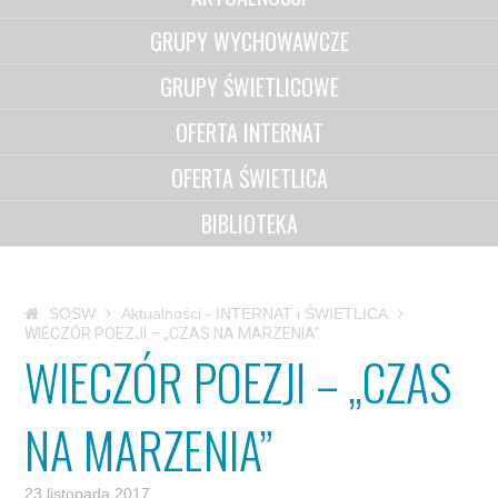
GRUPY WYCHOWAWCZE
GRUPY ŚWIETLICOWE
OFERTA INTERNAT
OFERTA ŚWIETLICA
BIBLIOTEKA
SOSW
Aktualności - INTERNAT i ŚWIETLICA
WIECZÓR POEZJI – „CZAS NA MARZENIA”
WIECZÓR POEZJI – „CZAS
NA MARZENIA”
23 listopada 2017