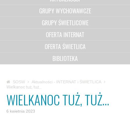
GRUPY WYCHOWAWCZE
GRUPY ŚWIETLICOWE
OFERTA INTERNAT
OFERTA ŚWIETLICA
BIBLIOTEKA
SOSW
Aktualności - INTERNAT i ŚWIETLICA
Wielkanoc tuż, tuż…
WIELKANOC TUŻ, TUŻ…
6 kwietnia 2023