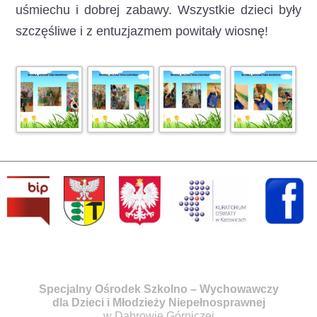
uśmiechu i dobrej zabawy. Wszystkie dzieci były
szczęśliwe i z entuzjazmem powitały wiosnę!
Specjalny Ośrodek Szkolno – Wychowawczy
dla Dzieci i Młodzieży Niepełnosprawnej
w Dąbrowie Górniczej