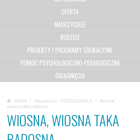
OFERTA
NAUCZYCIELE
RODZICE
PROJEKTY I PROGRAMY EDUKACYJNE
POMOC PSYCHOLOGICZNO-PEDAGOGICZNA
OSIĄGNIĘCIA
SOSW
Aktualności - PRZEDSZKOLE
Wiosna,
wiosna taka radosna
WIOSNA, WIOSNA TAKA
RADOSNA