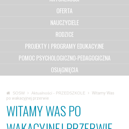
OFERTA
NAUCZYCIELE
RODZICE
PROJEKTY I PROGRAMY EDUKACYJNE
POMOC PSYCHOLOGICZNO-PEDAGOGICZNA
OSIĄGNIĘCIA
SOSW
Aktualności - PRZEDSZKOLE
Witamy Was
po wakacyjnej przerwie
WITAMY WAS PO
WAKACYJNEJ PRZERWIE