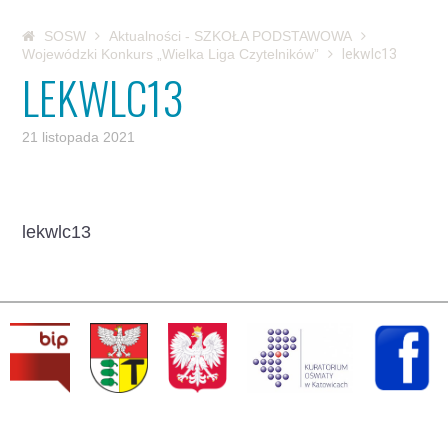
SOSW
Aktualności - SZKOŁA PODSTAWOWA
Wojewódzki Konkurs „Wielka Liga Czytelników”
lekwlc13
LEKWLC13
21 listopada 2021
lekwlc13