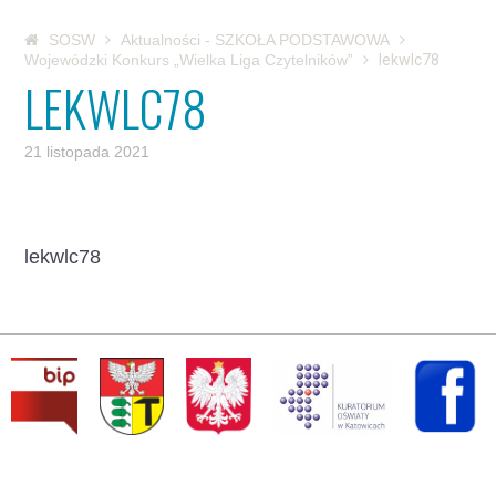
SOSW
Aktualności - SZKOŁA PODSTAWOWA
Wojewódzki Konkurs „Wielka Liga Czytelników”
lekwlc78
LEKWLC78
21 listopada 2021
lekwlc78