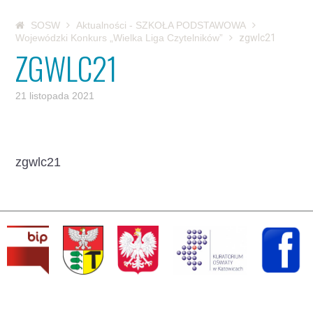
SOSW
Aktualności - SZKOŁA PODSTAWOWA
Wojewódzki Konkurs „Wielka Liga Czytelników”
zgwlc21
ZGWLC21
21 listopada 2021
zgwlc21