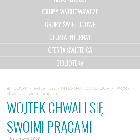
GRUPY WYCHOWAWCZE
GRUPY ŚWIETLICOWE
OFERTA INTERNAT
OFERTA ŚWIETLICA
BIBLIOTEKA
SOSW
Aktualności - INTERNAT i ŚWIETLICA
Wojtek
chwali się swoimi pracami
WOJTEK CHWALI SIĘ
SWOIMI PRACAMI
18 czerwca 2020