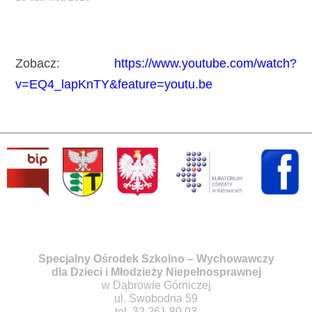
Zobacz:
https://www.youtube.com/watch?
v=EQ4_lapKnTY&feature=youtu.be
Specjalny Ośrodek Szkolno – Wychowawczy
dla Dzieci i Młodzieży Niepełnosprawnej
w Dąbrowie Górniczej
ul. Swobodna 59
tel. 32 261 80 03