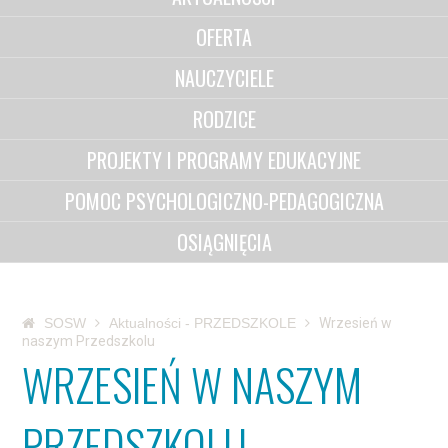
OFERTA
NAUCZYCIELE
RODZICE
PROJEKTY I PROGRAMY EDUKACYJNE
POMOC PSYCHOLOGICZNO-PEDAGOGICZNA
OSIĄGNIĘCIA
SOSW
Aktualności - PRZEDSZKOLE
Wrzesień w
naszym Przedszkolu
WRZESIEŃ W NASZYM
PRZEDSZKOLU