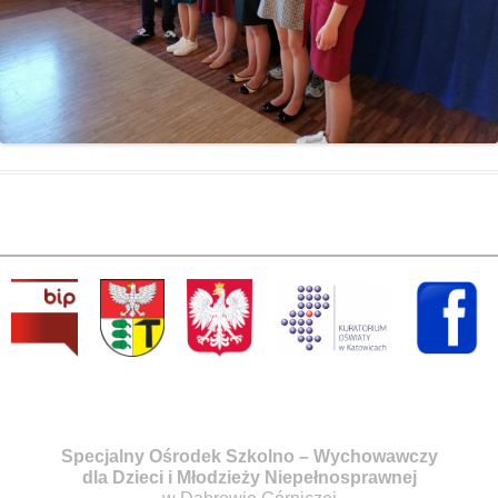
Specjalny Ośrodek Szkolno – Wychowawczy
dla Dzieci i Młodzieży Niepełnosprawnej