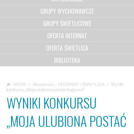
GRUPY WYCHOWAWCZE
GRUPY ŚWIETLICOWE
OFERTA INTERNAT
OFERTA ŚWIETLICA
BIBLIOTEKA
SOSW
Aktualności - INTERNAT i ŚWIETLICA
Wyniki
konkursu „Moja ulubiona postać bajkowa”
WYNIKI KONKURSU
„MOJA ULUBIONA POSTAĆ