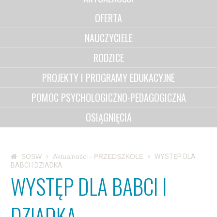
OFERTA
NAUCZYCIELE
RODZICE
PROJEKTY I PROGRAMY EDUKACYJNE
POMOC PSYCHOLOGICZNO-PEDAGOGICZNA
OSIĄGNIĘCIA
SOSW
Aktualności - PRZEDSZKOLE
WYSTĘP DLA
BABCI I DZIADKA
WYSTĘP DLA BABCI I
DZIADKA