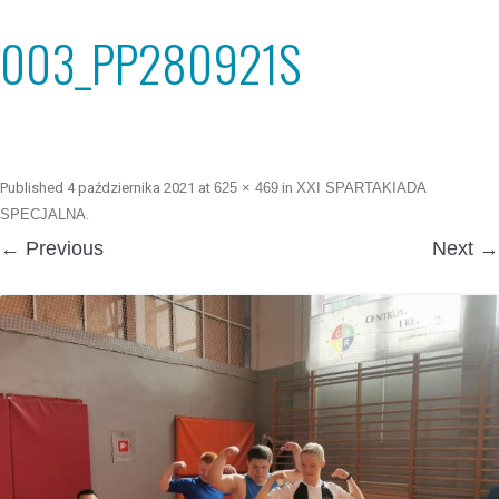
003_PP280921S
Published
4 października 2021
at
625 × 469
in
XXI SPARTAKIADA
SPECJALNA
.
← Previous
Next →