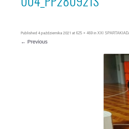
004_PP280921S
Published
4 października 2021
at
625 × 469
in
XXI SPARTAKIA
← Previous