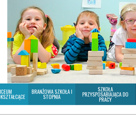
SZKOŁA
ICEUM
BRANŻOWA SZKOŁA I
PRZYSPOSABIAJĄCA DO
KSZTAŁCĄCE
STOPNIA
PRACY