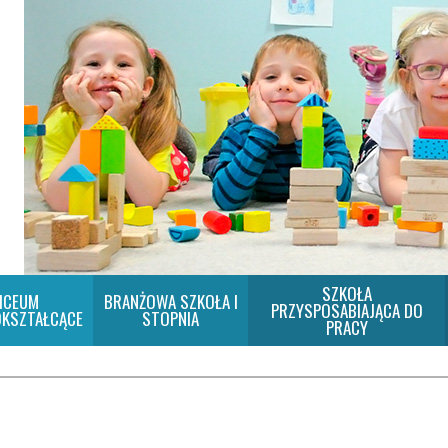
SZKOŁA
ICEUM
BRANŻOWA SZKOŁA I
PRZYSPOSABIAJĄCA DO
KSZTAŁCĄCE
STOPNIA
PRACY