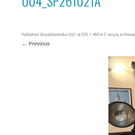
004_SP261021A
Published
26 października 2021
at
625 × 469
in
Z wizytą w Atena
← Previous