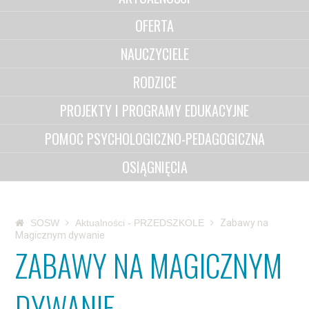
OFERTA
NAUCZYCIELE
RODZICE
PROJEKTY I PROGRAMY EDUKACYJNE
POMOC PSYCHOLOGICZNO-PEDAGOGICZNA
OSIĄGNIĘCIA
SOSW
Aktualności - PRZEDSZKOLE
Zabawy na
Magicznym dywanie
ZABAWY NA MAGICZNYM
DYWANIE