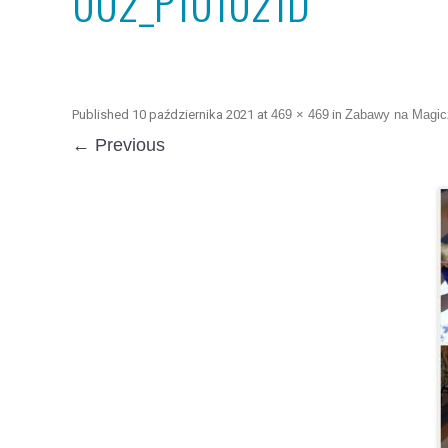
002_P101021D
Published
10 października 2021
at
469 × 469
in
Zabawy na Magic
← Previous