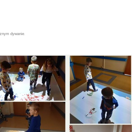
znym dywanie
.