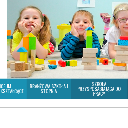
SZKOŁA
ICEUM
BRANŻOWA SZKOŁA I
PRZYSPOSABIAJĄCA DO
KSZTAŁCĄCE
STOPNIA
PRACY