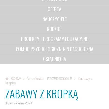
OFERTA
NAUCZYCIELE
RODZICE
PROJEKTY I PROGRAMY EDUKACYJNE
POMOC PSYCHOLOGICZNO-PEDAGOGICZNA
OSIĄGNIĘCIA
SOSW
Aktualności - PRZEDSZKOLE
Zabawy z
kropką
ZABAWY Z KROPKĄ
16 września 2021