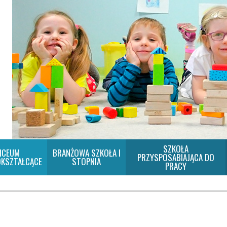
SZKOŁA
ICEUM
BRANŻOWA SZKOŁA I
PRZYSPOSABIAJĄCA DO
KSZTAŁCĄCE
STOPNIA
PRACY