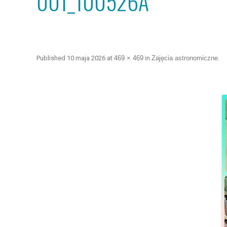
001_100526A
Published
10 maja 2026
at
469 × 469
in
Zajęcia astronomiczne
.