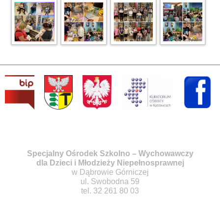
Specjalny Ośrodek Szkolno – Wychowawczy
dla Dzieci i Młodzieży Niepełnosprawnej
w Dąbrowie Górniczej
ul. Swobodna 59
tel. 32 261 80 03