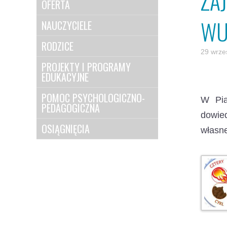
ZAJ
OFERTA
WU
NAUCZYCIELE
RODZICE
29 wrze
PROJEKTY I PROGRAMY
EDUKACYJNE
POMOC PSYCHOLOGICZNO-
W Pią
PEDAGOGICZNA
dowied
OSIĄGNIĘCIA
własn