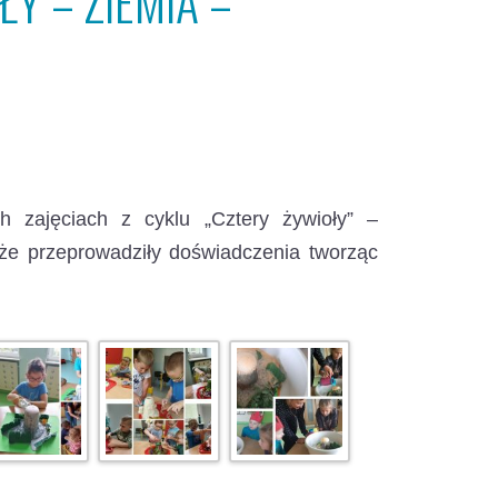
ŁY – ZIEMIA –
h zajęciach z cyklu „Cztery żywioły” –
kże przeprowadziły doświadczenia tworząc