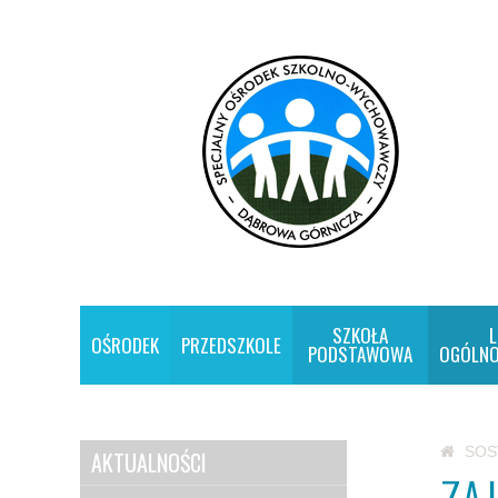
SZKOŁA
L
OŚRODEK
PRZEDSZKOLE
PODSTAWOWA
OGÓLNO
SO
AKTUALNOŚCI