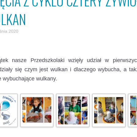
ĘCIA Z CYKLU CZTERY ŻYWIO
LKAN
śnia 2020
tek nasze Przedszkolaki wzięły udział w pierwszyc
ziały się czym jest wulkan i dlaczego wybucha, a ta
e wybuchające wulkany.