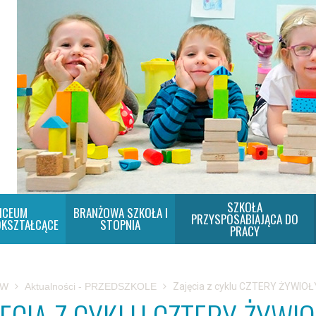
SZKOŁA
ICEUM
BRANŻOWA SZKOŁA I
PRZYSPOSABIAJĄCA DO
KSZTAŁCĄCE
STOPNIA
PRACY
SW
Aktualności - PRZEDSZKOLE
Zajęcia z cyklu CZTERY ŻYWIO