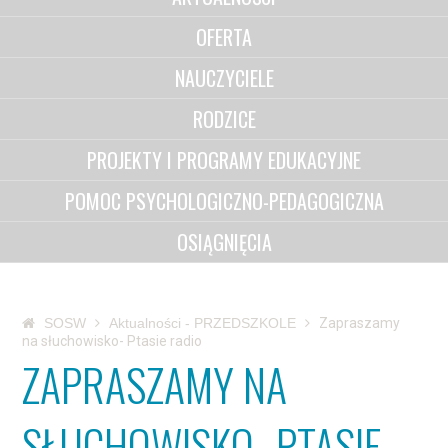
OFERTA
NAUCZYCIELE
RODZICE
PROJEKTY I PROGRAMY EDUKACYJNE
POMOC PSYCHOLOGICZNO-PEDAGOGICZNA
OSIĄGNIĘCIA
SOSW
Aktualności - PRZEDSZKOLE
Zapraszamy
na słuchowisko- Ptasie radio
ZAPRASZAMY NA
SŁUCHOWISKO- PTASIE