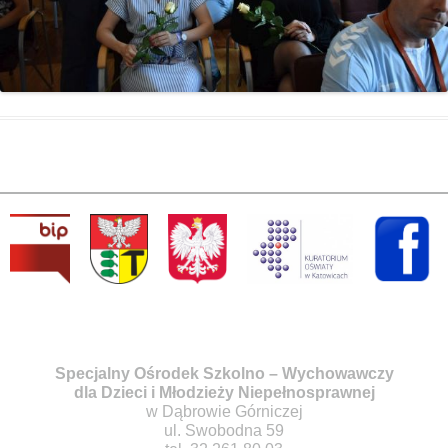
Specjalny Ośrodek Szkolno – Wychowawczy
dla Dzieci i Młodzieży Niepełnosprawnej
w Dąbrowie Górniczej
ul. Swobodna 59