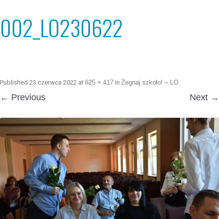
002_LO230622
Published
23 czerwca 2022
at
625 × 417
in
Żegnaj szkoło! – LO
.
← Previous
Next →