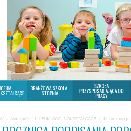
SZKOŁA
ICEUM
BRANŻOWA SZKOŁA I
PRZYSPOSABIAJĄCA DO
KSZTAŁCĄCE
STOPNIA
PRACY
SW
Aktualności - LICEUM OGÓLNOKSZTAŁCĄCE
42. rocznica p