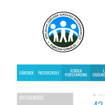
SZKOŁA
L
OŚRODEK
PRZEDSZKOLE
PODSTAWOWA
OGÓLNO
SO
AKTUALNOŚCI