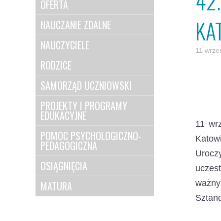
42
OFERTA
KA
NAUCZANIE ZDALNE
NAUCZYCIELE
11 wrze
RODZICE
SAMORZĄD UCZNIOWSKI
PROJEKTY I PROGRAMY
EDUKACYJNE
11 wr
POMOC PSYCHOLOGICZNO-
Katow
PEDAGOGICZNA
Urocz
OSIĄGNIĘCIA
uczest
ważny
MATURA
Sztan