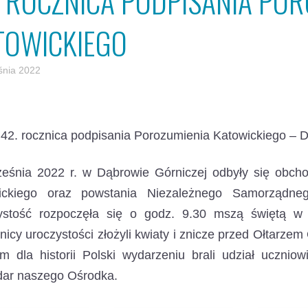
. ROCZNICA PODPISANIA PO
TOWICKIEGO
śnia 2022
42. rocznica podpisania Porozumienia Katowickiego – 
ześnia 2022 r. w Dąbrowie Górniczej odbyły się obcho
ickiego oraz powstania Niezależnego Samorządne
ystość rozpoczęła się o godz. 9.30 mszą świętą w 
nicy uroczystości złożyli kwiaty i znicze przed Ołtarze
m dla historii Polski wydarzeniu brali udział ucznio
dar naszego Ośrodka.