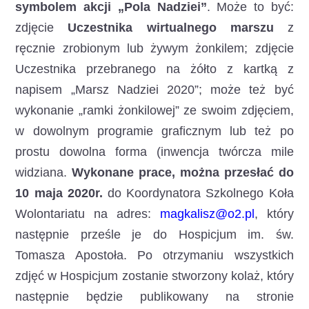
symbolem akcji „Pola Nadziei”
. Może to być:
zdjęcie
Uczestnika wirtualnego marszu
z
ręcznie zrobionym lub żywym żonkilem; zdjęcie
Uczestnika przebranego na żółto z kartką z
napisem „Marsz Nadziei 2020”; może też być
wykonanie „ramki żonkilowej” ze swoim zdjęciem,
w dowolnym programie graficznym lub też po
prostu dowolna forma (inwencja twórcza mile
widziana.
Wykonane prace, można przesłać do
10 maja 2020r.
do Koordynatora Szkolnego Koła
Wolontariatu na adres:
magkalisz@o2.pl
, który
następnie prześle je do Hospicjum im. św.
Tomasza Apostoła. Po otrzymaniu wszystkich
zdjęć w Hospicjum zostanie stworzony kolaż, który
następnie będzie publikowany na stronie