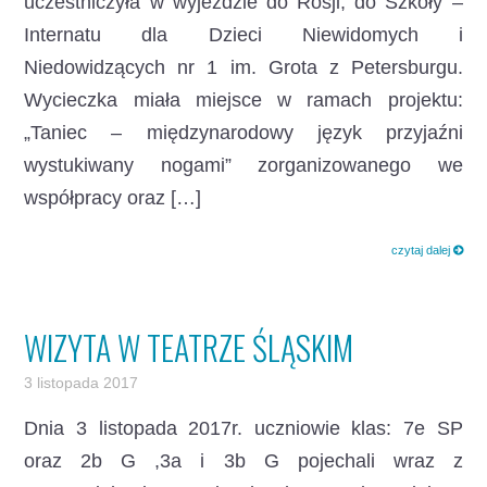
uczestniczyła w wyjeździe do Rosji, do Szkoły –
Internatu dla Dzieci Niewidomych i
Niedowidzących nr 1 im. Grota z Petersburgu.
Wycieczka miała miejsce w ramach projektu:
„Taniec – międzynarodowy język przyjaźni
wystukiwany nogami” zorganizowanego we
współpracy oraz […]
czytaj dalej
WIZYTA W TEATRZE ŚLĄSKIM
3 listopada 2017
Dnia 3 listopada 2017r. uczniowie klas: 7e SP
oraz 2b G ,3a i 3b G pojechali wraz z