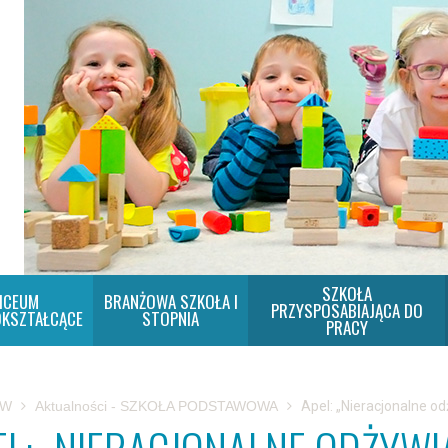
SZKOŁA
ICEUM
BRANŻOWA SZKOŁA I
PRZYSPOSABIAJĄCA DO
KSZTAŁCĄCE
STOPNIA
PRACY
SW
Aktualności - SZKOŁA PODSTAWOWA
Apel: „Nieracjonalne od