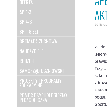
AP
OFERTA
AK
SP 1-3
SP 4-8
26 list
SP 1-8 ZET
GROMADA ZUCHOWA
W dniu
NAUCZYCIELE
„Nier
RODZICE
prawi
Fizyc
SAMORZĄD UCZNIOWSKI
szkol
PROJEKTY I PROGRAMY
zdrowe
EDUKACYJNE
Karol
POMOC PSYCHOLOGICZNO-
podsu
PEDAGOGICZNA
Sport