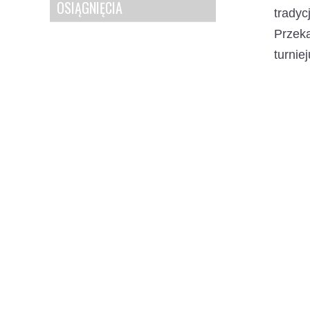
OSIĄGNIĘCIA
trady
Przek
turnie