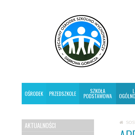
SZKOŁA
L
OŚRODEK
PRZEDSZKOLE
PODSTAWOWA
OGÓLNO
SO
AKTUALNOŚCI