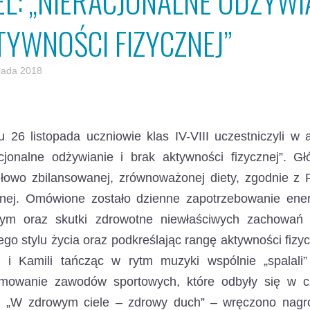
EL: „NIERACJONALNE ODŻYWIA
TYWNOŚCI FIZYCZNEJ”
opada 2018
 26 listopada uczniowie klas IV-VIII uczestniczyli w
acjonalne odżywianie i brak aktywności fizycznej”.
dłowo zbilansowanej, zrównoważonej diety, zgodnie z 
znej. Omówione zostało dzienne zapotrzebowanie ener
nym oraz skutki zdrowotne niewłaściwych zachowa
go stylu życia oraz podkreślając rangę aktywności fizy
a i Kamili tańcząc w rytm muzyki wspólnie „spalali”
mowanie zawodów sportowych, które odbyły się w c
u „W zdrowym ciele – zdrowy duch” – wręczono nagr