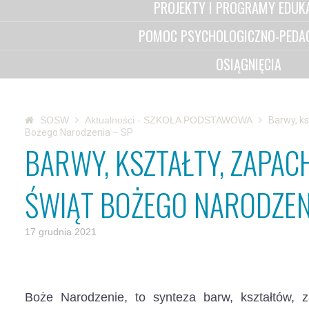
PROJEKTY I PROGRAMY EDUK
POMOC PSYCHOLOGICZNO-PEDA
OSIĄGNIĘCIA
SOSW
Aktualności - SZKOŁA PODSTAWOWA
Barwy, ks
Bożego Narodzenia – SP
BARWY, KSZTAŁTY, ZAPACH
ŚWIĄT BOŻEGO NARODZEN
17 grudnia 2021
Boże Narodzenie, to synteza barw, kształtów, 