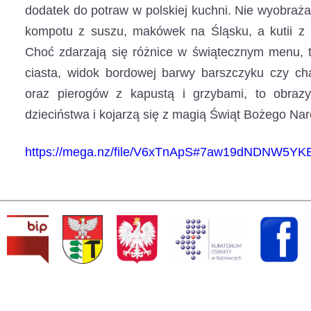
dodatek do potraw w polskiej kuchni. Nie wyobrażam
kompotu z suszu, makówek na Śląsku, a kutii z
Choć zdarzają się różnice w świątecznym menu, 
ciasta, widok bordowej barwy barszczyku czy cha
oraz pierogów z kapustą i grzybami, to obraz
dzieciństwa i kojarzą się z magią Świąt Bożego Na
https://mega.nz/file/V6xTnApS#7aw19dNDNW5