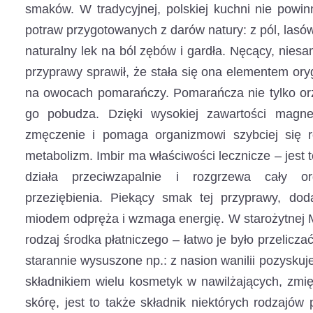
smaków.
W tradycyjnej, polskiej kuchni nie powi
potraw przygotowanych z darów natury: z pól, lasów i
naturalny lek na ból zębów i gardła. Nęcący, niesa
przyprawy sprawił, że stała się ona elementem or
na owocach pomarańczy. Pomarańcza nie tylko orz
go pobudza. Dzięki wysokiej zawartości magn
zmęczenie i pomaga organizmowi szybciej się r
metabolizm. Imbir ma właściwości lecznicze – jest t
działa przeciwzapalnie i rozgrzewa cały o
przeziębienia. Piekący smak tej przyprawy, dod
miodem odpręża i wzmaga energię. W starożytnej M
rodzaj środka płatniczego – łatwo je było przeliczać
starannie wysuszone np.: z nasion wanilii pozyskuje
składnikiem wielu kosmetyk w nawilżających, zmi
skórę, jest to także składnik niektórych rodzajów 