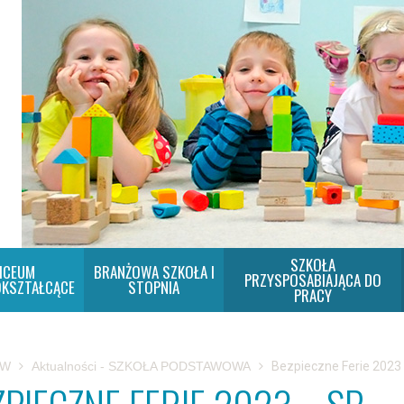
SZKOŁA
ICEUM
BRANŻOWA SZKOŁA I
PRZYSPOSABIAJĄCA DO
KSZTAŁCĄCE
STOPNIA
PRACY
SW
Aktualności - SZKOŁA PODSTAWOWA
Bezpieczne Ferie 2023