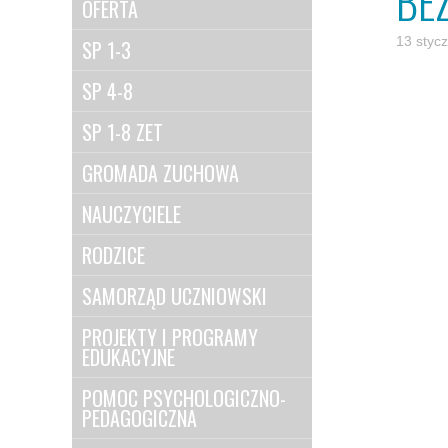
BE
OFERTA
13 styc
SP 1-3
SP 4-8
SP 1-8 ZET
GROMADA ZUCHOWA
NAUCZYCIELE
RODZICE
SAMORZĄD UCZNIOWSKI
PROJEKTY I PROGRAMY
EDUKACYJNE
POMOC PSYCHOLOGICZNO-
PEDAGOGICZNA