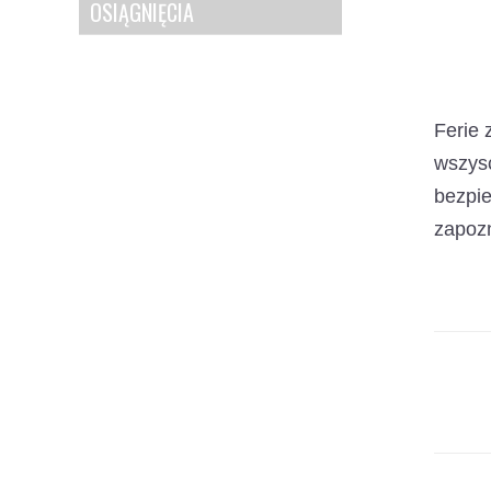
OSIĄGNIĘCIA
Ferie 
wszys
bezpi
zapozn