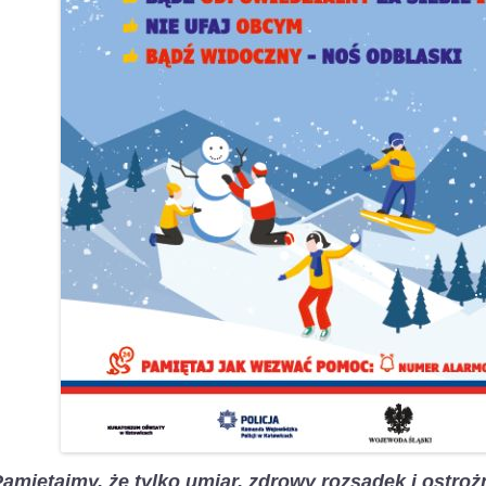
amiętajmy, że tylko umiar, zdrowy rozsądek i ostro