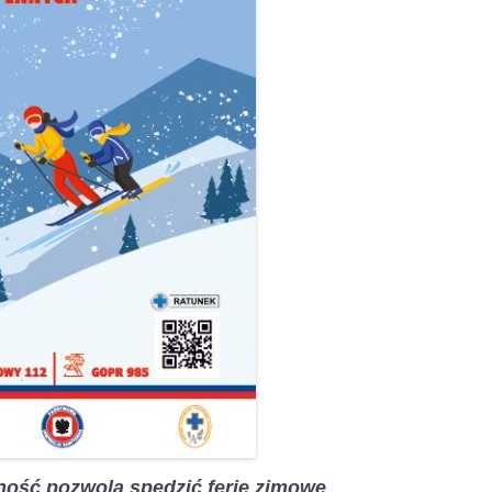
żność pozwolą spędzić ferie zimowe