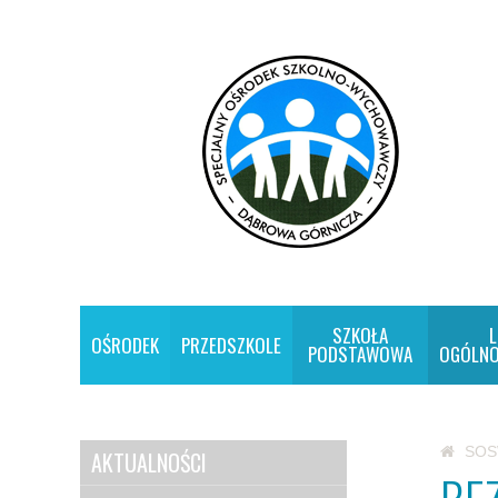
SZKOŁA
L
OŚRODEK
PRZEDSZKOLE
PODSTAWOWA
OGÓLNO
SO
AKTUALNOŚCI