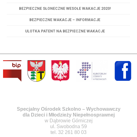
BEZPIECZNE SŁONECZNE WESOŁE WAKACJE 2020!
BEZPIECZNE WAKACJE – INFORMACJE
ULOTKA PATENT NA BEZPIECZNE WAKACJE
Specjalny Ośrodek Szkolno – Wychowawczy
dla Dzieci i Młodzieży Niepełnosprawnej
w Dąbrowie Górniczej
ul. Swobodna 59
tel. 32 261 80 03