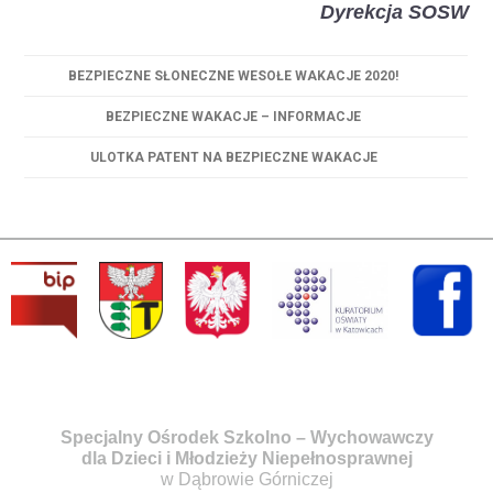
Dyrekcja SOSW
BEZPIECZNE SŁONECZNE WESOŁE WAKACJE 2020!
BEZPIECZNE WAKACJE – INFORMACJE
ULOTKA PATENT NA BEZPIECZNE WAKACJE
Specjalny Ośrodek Szkolno – Wychowawczy
dla Dzieci i Młodzieży Niepełnosprawnej
w Dąbrowie Górniczej