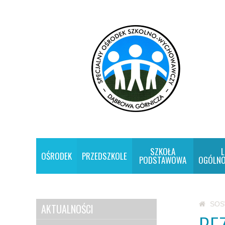
SZKOŁA
L
OŚRODEK
PRZEDSZKOLE
PODSTAWOWA
OGÓLNO
SO
AKTUALNOŚCI