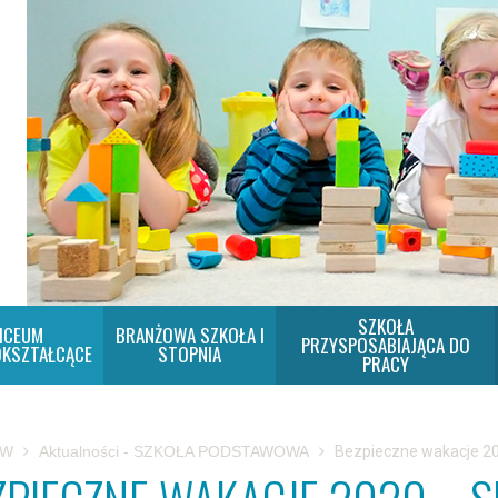
SZKOŁA
ICEUM
BRANŻOWA SZKOŁA I
PRZYSPOSABIAJĄCA DO
KSZTAŁCĄCE
STOPNIA
PRACY
SW
Aktualności - SZKOŁA PODSTAWOWA
Bezpieczne wakacje 2