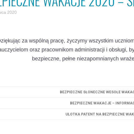
ZPIECZNE WAKACJE 2020 – S
wca 2020
ziękując za wspólną pracę, życzymy wszystkim uczniom
auczycielom oraz pracownikom administracji i obsługi, 
bezpieczne, pełne niezapomnianych wraże
BEZPIECZNE SŁONECZNE WESOŁE WAKAC
BEZPIECZNE WAKACJE – INFORMA
ULOTKA PATENT NA BEZPIECZNE WA