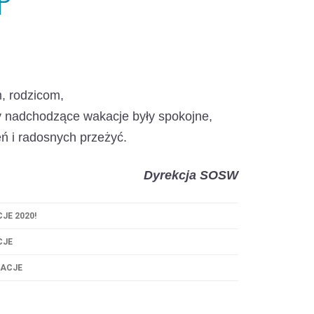
P
, rodzicom,
by nadchodzące wakacje były spokojne,
ń i radosnych przeżyć.
Dyrekcja SOSW
JE 2020!
CJE
KACJE