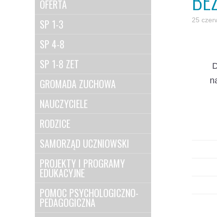
BE
OFERTA
25 czer
SP 1-3
SP 4-8
SP 1-8 ZET
D
n
GROMADA ZUCHOWA
NAUCZYCIELE
RODZICE
SAMORZĄD UCZNIOWSKI
PROJEKTY I PROGRAMY
EDUKACYJNE
POMOC PSYCHOLOGICZNO-
PEDAGOGICZNA