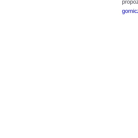
propo
gornic