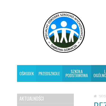
SZKOŁA
L
OŚRODEK
PRZEDSZKOLE
PODSTAWOWA
OGÓLNO
SO
AKTUALNOŚCI