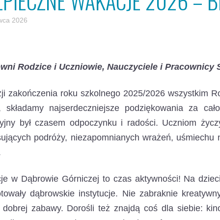
ZPIECZNE WAKACJE 2026 – 
wca 2026
wni Rodzice i Uczniowie, Nauczyciele i Pracownicy
zji zakończenia roku szkolnego 2025/2026 wszystkim 
y, składamy najserdeczniejsze podziękowania za cał
yjny był czasem odpoczynku i radości. Uczniom życz
sujących podróży, niezapomnianych wrażeń, uśmiechu 
.
e w Dąbrowie Górniczej to czas aktywności! Na dzieci
towały dąbrowskie instytucje. Nie zabraknie kreatywny
 dobrej zabawy. Dorośli też znajdą coś dla siebie: kin