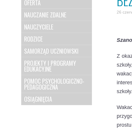
BE
OFERTA
26 czer
NAUCZANIE ZDALNE
NAUCZYCIELE
RODZICE
Szano
SAMORZĄD UCZNIOWSKI
Z oka
PROJEKTY I PROGRAMY
szkoł
EDUKACYJNE
wakac
POMOC PSYCHOLOGICZNO-
intere
PEDAGOGICZNA
szkoły
OSIĄGNIĘCIA
Wakacj
przygo
prostu