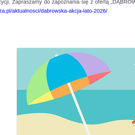
zycji. Zapraszamy do zapoznania się z ofertą „DĄ
za.pl/aktualnosci/dabrowska-akcja-lato-2026/