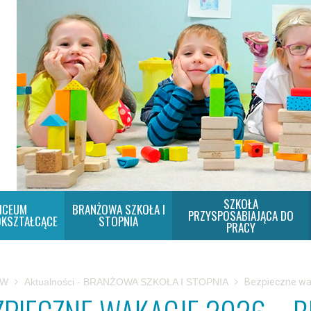
SZKOŁA
ICEUM
BRANŻOWA SZKOŁA I
PRZYSPOSABIAJĄCA DO
KSZTAŁCĄCE
STOPNIA
PRACY
SW
Aktualności - BRANŻOWA SZKOŁA I STOPNIA
Bezpieczne wa