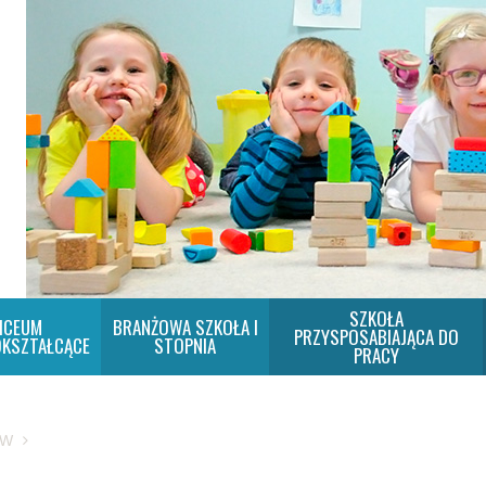
SZKOŁA
ICEUM
BRANŻOWA SZKOŁA I
PRZYSPOSABIAJĄCA DO
KSZTAŁCĄCE
STOPNIA
PRACY
SW