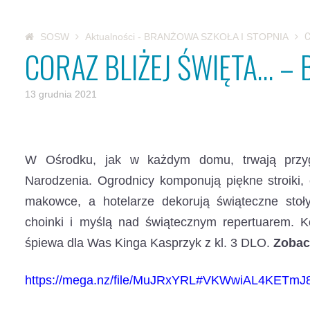
SOSW
Aktualności - BRANŻOWA SZKOŁA I STOPNIA
C
CORAZ BLIŻEJ ŚWIĘTA… – 
13 grudnia 2021
W Ośrodku, jak w każdym domu, trwają przy
Narodzenia.
Ogrodnicy komponują piękne stroiki, c
makowce, a hotelarze dekorują świąteczne stoł
choinki i myślą nad świątecznym repertuarem. K
śpiewa dla Was Kinga Kasprzyk z kl. 3 DLO.
Zobac
https://mega.nz/file/MuJRxYRL#VKWwiAL4KET