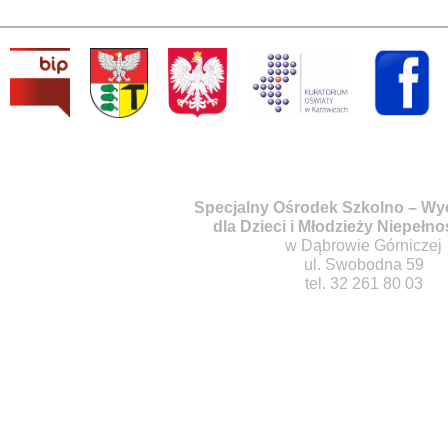
Specjalny Ośrodek Szkolno – W
dla Dzieci i Młodzieży Niepełn
w Dąbrowie Górniczej
ul. Swobodna 59
tel. 32 261 80 03